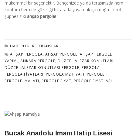
mükemmel bir seçenektir. Bahçenizde ya da terasınızda hem
konforu hem de güzelliği bir arada yaşamak için doğru tercih,
şüphesiz ki
ahşap pergole
!
HABERLER
,
REFERANSLAR
AHŞAP PERGOLA
,
AHŞAP PERGOLE
,
AHŞAP PERGOLE
YAPIMI
,
ANKARA PERGOLE
,
DÜZCE LALEZAR KONUTLARI
,
DÜZCE LALEZAR KONUTLARI PERGOLE
,
PERGOLA
,
PERGOLA FIYATLARI
,
PERGOLA M2 FIYATI
,
PERGOLE
,
PERGOLE İMALATI
,
PERGOLE FIYAT
,
PERGOLE FIYATLARI
Bucak Anadolu İmam Hatip Lisesi