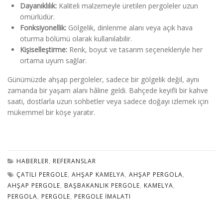
Dayanıklılık:
Kaliteli malzemeyle üretilen pergoleler uzun
ömürlüdür.
Fonksiyonellik:
Gölgelik, dinlenme alanı veya açık hava
oturma bölümü olarak kullanılabilir.
Kişiselleştirme:
Renk, boyut ve tasarım seçenekleriyle her
ortama uyum sağlar.
Günümüzde ahşap pergoleler, sadece bir gölgelik değil, aynı
zamanda bir yaşam alanı hâline geldi. Bahçede keyifli bir kahve
saati, dostlarla uzun sohbetler veya sadece doğayı izlemek için
mükemmel bir köşe yaratır.
HABERLER
,
REFERANSLAR
ÇATILI PERGOLE
,
AHŞAP KAMELYA
,
AHŞAP PERGOLA
,
AHŞAP PERGOLE
,
BAŞBAKANLIK PERGOLE
,
KAMELYA
,
PERGOLA
,
PERGOLE
,
PERGOLE İMALATI