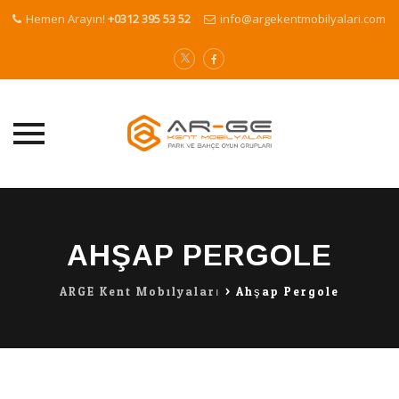
Hemen Arayın!
+0312 395 53 52
info@argekentmobilyalari.com
Skip
to
content
AHŞAP PERGOLE
ARGE Kent Mobilyaları
>
Ahşap Pergole