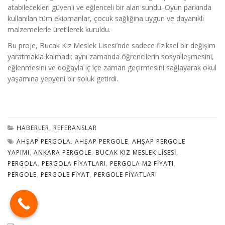
atabilecekleri güvenli ve eğlenceli bir alan sundu. Oyun parkında
kullanılan tüm ekipmanlar, çocuk sağlığına uygun ve dayanıklı
malzemelerle üretilerek kuruldu.
Bu proje, Bucak Kız Meslek Lisesi’nde sadece fiziksel bir değişim
yaratmakla kalmadı; aynı zamanda öğrencilerin sosyalleşmesini,
eğlenmesini ve doğayla iç içe zaman geçirmesini sağlayarak okul
yaşamına yepyeni bir soluk getirdi.
HABERLER
,
REFERANSLAR
AHŞAP PERGOLA
,
AHŞAP PERGOLE
,
AHŞAP PERGOLE
YAPIMI
,
ANKARA PERGOLE
,
BUCAK KIZ MESLEK LISESI
,
PERGOLA
,
PERGOLA FIYATLARI
,
PERGOLA M2 FIYATI
,
PERGOLE
,
PERGOLE FIYAT
,
PERGOLE FIYATLARI