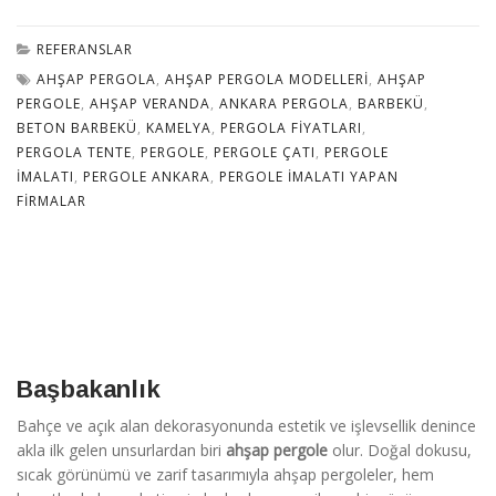
REFERANSLAR
AHŞAP PERGOLA
,
AHŞAP PERGOLA MODELLERI
,
AHŞAP
PERGOLE
,
AHŞAP VERANDA
,
ANKARA PERGOLA
,
BARBEKÜ
,
BETON BARBEKÜ
,
KAMELYA
,
PERGOLA FIYATLARI
,
PERGOLA TENTE
,
PERGOLE
,
PERGOLE ÇATI
,
PERGOLE
İMALATI
,
PERGOLE ANKARA
,
PERGOLE IMALATI YAPAN
FIRMALAR
Başbakanlık
Bahçe ve açık alan dekorasyonunda estetik ve işlevsellik denince
akla ilk gelen unsurlardan biri
ahşap pergole
olur. Doğal dokusu,
sıcak görünümü ve zarif tasarımıyla ahşap pergoleler, hem