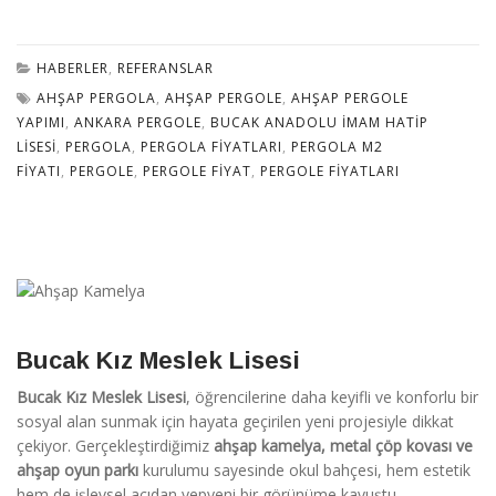
HABERLER
,
REFERANSLAR
AHŞAP PERGOLA
,
AHŞAP PERGOLE
,
AHŞAP PERGOLE
YAPIMI
,
ANKARA PERGOLE
,
BUCAK ANADOLU İMAM HATIP
LISESI
,
PERGOLA
,
PERGOLA FIYATLARI
,
PERGOLA M2
FIYATI
,
PERGOLE
,
PERGOLE FIYAT
,
PERGOLE FIYATLARI
Bucak Kız Meslek Lisesi
Bucak Kız Meslek Lisesi
, öğrencilerine daha keyifli ve konforlu bir
sosyal alan sunmak için hayata geçirilen yeni projesiyle dikkat
çekiyor. Gerçekleştirdiğimiz
ahşap kamelya, metal çöp kovası ve
ahşap oyun parkı
kurulumu sayesinde okul bahçesi, hem estetik
hem de işlevsel açıdan yepyeni bir görünüme kavuştu.