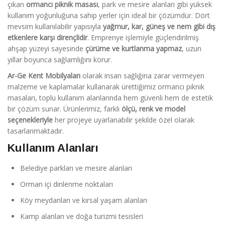
çıkan
ormancı piknik masası
, park ve mesire alanları gibi yüksek
kullanım yoğunluğuna sahip yerler için ideal bir çözümdür. Dört
mevsim kullanılabilir yapısıyla
yağmur, kar, güneş ve nem gibi dış
etkenlere karşı dirençlidir
. Emprenye işlemiyle güçlendirilmiş
ahşap yüzeyi sayesinde
çürüme ve kurtlanma yapmaz
, uzun
yıllar boyunca sağlamlığını korur.
Ar-Ge Kent Mobilyaları
olarak insan sağlığına zarar vermeyen
malzeme ve kaplamalar kullanarak ürettiğimiz ormancı piknik
masaları, toplu kullanım alanlarında hem güvenli hem de estetik
bir çözüm sunar. Ürünlerimiz, farklı
ölçü, renk ve model
seçenekleriyle
her projeye uyarlanabilir şekilde özel olarak
tasarlanmaktadır.
Kullanım Alanları
Belediye parkları ve mesire alanları
Orman içi dinlenme noktaları
Köy meydanları ve kırsal yaşam alanları
Kamp alanları ve doğa turizmi tesisleri