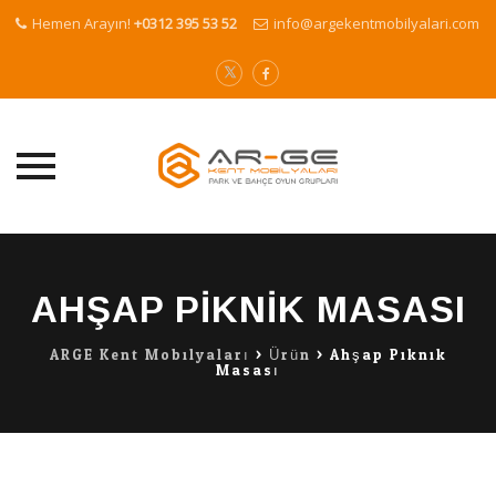
Hemen Arayın!
+0312 395 53 52
info@argekentmobilyalari.com
Skip
to
content
AHŞAP PIKNIK MASASI
ARGE Kent Mobilyaları
>
Ürün
>
Ahşap Piknik
Masası