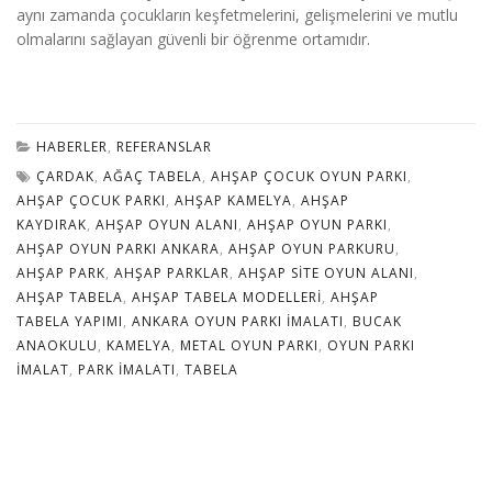
aynı zamanda çocukların keşfetmelerini, gelişmelerini ve mutlu
olmalarını sağlayan güvenli bir öğrenme ortamıdır.
HABERLER
,
REFERANSLAR
ÇARDAK
,
AĞAÇ TABELA
,
AHŞAP ÇOCUK OYUN PARKI
,
AHŞAP ÇOCUK PARKI
,
AHŞAP KAMELYA
,
AHŞAP
KAYDIRAK
,
AHŞAP OYUN ALANI
,
AHŞAP OYUN PARKI
,
AHŞAP OYUN PARKI ANKARA
,
AHŞAP OYUN PARKURU
,
AHŞAP PARK
,
AHŞAP PARKLAR
,
AHŞAP SITE OYUN ALANI
,
AHŞAP TABELA
,
AHŞAP TABELA MODELLERI
,
AHŞAP
TABELA YAPIMI
,
ANKARA OYUN PARKI IMALATI
,
BUCAK
ANAOKULU
,
KAMELYA
,
METAL OYUN PARKI
,
OYUN PARKI
IMALAT
,
PARK IMALATI
,
TABELA