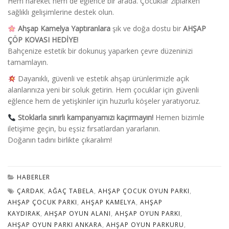
Hem hareket hem de eğlence bir arada. Çocuklar zıplarken
sağlıklı gelişimlerine destek olun.
Ahşap Kamelya Yaptıranlara
şık ve doğa dostu bir
AHŞAP
ÇÖP KOVASI HEDİYE!
Bahçenize estetik bir dokunuş yaparken çevre düzeninizi
tamamlayın.
Dayanıklı, güvenli ve estetik ahşap ürünlerimizle açık
alanlarınıza yeni bir soluk getirin. Hem çocuklar için güvenli
eğlence hem de yetişkinler için huzurlu köşeler yaratıyoruz.
Stoklarla sınırlı kampanyamızı kaçırmayın!
Hemen bizimle
iletişime geçin, bu eşsiz fırsatlardan yararlanın.
Doğanın tadını birlikte çıkaralım!
HABERLER
ÇARDAK
,
AĞAÇ TABELA
,
AHŞAP ÇOCUK OYUN PARKI
,
AHŞAP ÇOCUK PARKI
,
AHŞAP KAMELYA
,
AHŞAP
KAYDIRAK
,
AHŞAP OYUN ALANI
,
AHŞAP OYUN PARKI
,
AHŞAP OYUN PARKI ANKARA
,
AHŞAP OYUN PARKURU
,