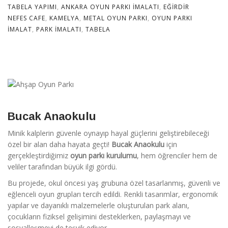
TABELA YAPIMI
,
ANKARA OYUN PARKI IMALATI
,
EĞIRDIR
NEFES CAFE
,
KAMELYA
,
METAL OYUN PARKI
,
OYUN PARKI
IMALAT
,
PARK IMALATI
,
TABELA
Bucak Anaokulu
Minik kalplerin güvenle oynayıp hayal güçlerini geliştirebileceği
özel bir alan daha hayata geçti!
Bucak Anaokulu
için
gerçekleştirdiğimiz
oyun parkı kurulumu
, hem öğrenciler hem de
veliler tarafından büyük ilgi gördü.
Bu projede, okul öncesi yaş grubuna özel tasarlanmış, güvenli ve
eğlenceli oyun grupları tercih edildi. Renkli tasarımlar, ergonomik
yapılar ve dayanıklı malzemelerle oluşturulan park alanı,
çocukların fiziksel gelişimini desteklerken, paylaşmayı ve
sosyalleşmeyi de teşvik ediyor.