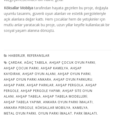
Köksallar Mobilya
tarafından hayata geçirilen bu proje, doğayla
uyumlu tasarımı, güvenli oyun alanları ve estetik pergoleleriyle
açık alanlara değer kattı. Hem çocuklar hem de yetişkinler için
mutlu anlar yaratacak bu proje, uzun yıllar keyifle kullanılacak bir
sosyal yaşam alanına dönüştü.
HABERLER
,
REFERANSLAR
ÇARDAK
,
AĞAÇ TABELA
,
AHŞAP ÇOCUK OYUN PARKI
,
AHŞAP ÇOCUK PARKI
,
AHŞAP KAMELYA
,
AHŞAP
KAYDIRAK
,
AHŞAP OYUN ALANI
,
AHŞAP OYUN PARKI
,
AHŞAP OYUN PARKI ANKARA
,
AHŞAP OYUN PARKURU
,
AHŞAP PARK
,
AHŞAP PARKLAR
,
AHŞAP PERGOLA
,
AHŞAP
PERGOLE
,
AHŞAP PERGOLE YAPIMI
,
AHŞAP SITE OYUN
ALANI
,
AHŞAP TABELA
,
AHŞAP TABELA MODELLERI
,
AHŞAP TABELA YAPIMI
,
ANKARA OYUN PARKI IMALATI
,
ANKARA PERGOLE
,
KÖKSALLAR MOBILYA
,
KAMELYA
,
METAL OYUN PARKI
,
OYUN PARKI IMALAT
,
PARK IMALATI
,