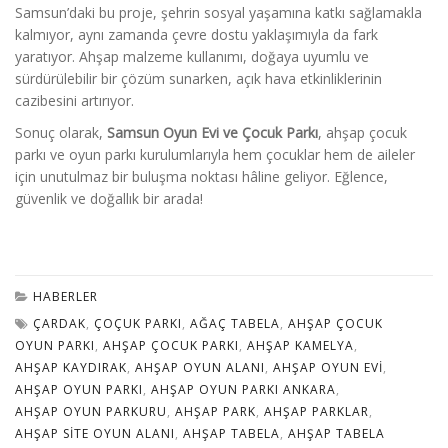
Samsun’daki bu proje, şehrin sosyal yaşamına katkı sağlamakla
kalmıyor, aynı zamanda çevre dostu yaklaşımıyla da fark
yaratıyor. Ahşap malzeme kullanımı, doğaya uyumlu ve
sürdürülebilir bir çözüm sunarken, açık hava etkinliklerinin
cazibesini artırıyor.
Sonuç olarak,
Samsun Oyun Evi ve Çocuk Parkı
, ahşap çocuk
parkı ve oyun parkı kurulumlarıyla hem çocuklar hem de aileler
için unutulmaz bir buluşma noktası hâline geliyor. Eğlence,
güvenlik ve doğallık bir arada!
HABERLER
ÇARDAK
,
ÇOÇUK PARKI
,
AĞAÇ TABELA
,
AHŞAP ÇOCUK
OYUN PARKI
,
AHŞAP ÇOCUK PARKI
,
AHŞAP KAMELYA
,
AHŞAP KAYDIRAK
,
AHŞAP OYUN ALANI
,
AHŞAP OYUN EVI
,
AHŞAP OYUN PARKI
,
AHŞAP OYUN PARKI ANKARA
,
AHŞAP OYUN PARKURU
,
AHŞAP PARK
,
AHŞAP PARKLAR
,
AHŞAP SITE OYUN ALANI
,
AHŞAP TABELA
,
AHŞAP TABELA