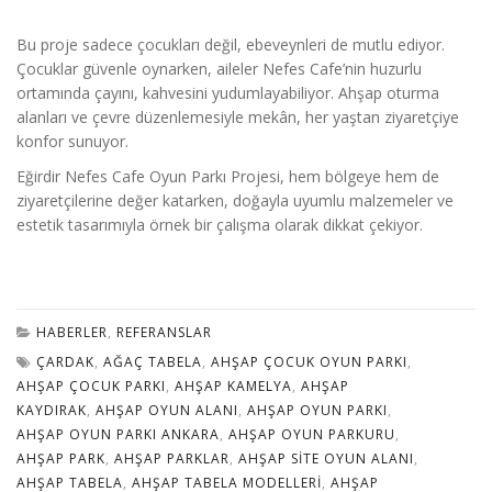
Bu proje sadece çocukları değil, ebeveynleri de mutlu ediyor.
Çocuklar güvenle oynarken, aileler Nefes Cafe’nin huzurlu
ortamında çayını, kahvesini yudumlayabiliyor. Ahşap oturma
alanları ve çevre düzenlemesiyle mekân, her yaştan ziyaretçiye
konfor sunuyor.
Eğirdir Nefes Cafe Oyun Parkı Projesi, hem bölgeye hem de
ziyaretçilerine değer katarken, doğayla uyumlu malzemeler ve
estetik tasarımıyla örnek bir çalışma olarak dikkat çekiyor.
HABERLER
,
REFERANSLAR
ÇARDAK
,
AĞAÇ TABELA
,
AHŞAP ÇOCUK OYUN PARKI
,
AHŞAP ÇOCUK PARKI
,
AHŞAP KAMELYA
,
AHŞAP
KAYDIRAK
,
AHŞAP OYUN ALANI
,
AHŞAP OYUN PARKI
,
AHŞAP OYUN PARKI ANKARA
,
AHŞAP OYUN PARKURU
,
AHŞAP PARK
,
AHŞAP PARKLAR
,
AHŞAP SITE OYUN ALANI
,
AHŞAP TABELA
,
AHŞAP TABELA MODELLERI
,
AHŞAP