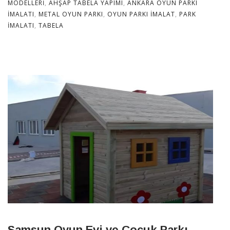
MODELLERI
,
AHŞAP TABELA YAPIMI
,
ANKARA OYUN PARKI
IMALATI
,
METAL OYUN PARKI
,
OYUN PARKI IMALAT
,
PARK
IMALATI
,
TABELA
Samsun Oyun Evi ve Çocuk Parkı