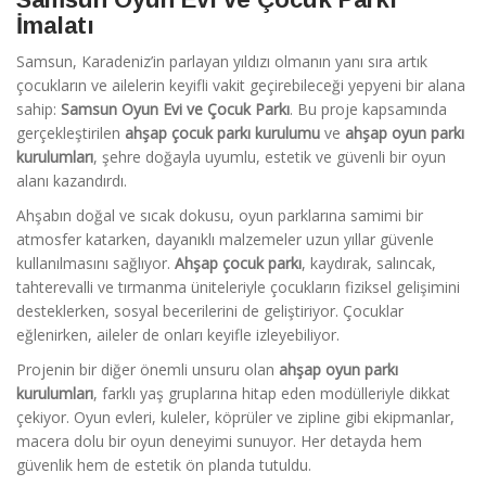
İmalatı
Samsun, Karadeniz’in parlayan yıldızı olmanın yanı sıra artık
çocukların ve ailelerin keyifli vakit geçirebileceği yepyeni bir alana
sahip:
Samsun Oyun Evi ve Çocuk Parkı
. Bu proje kapsamında
gerçekleştirilen
ahşap çocuk parkı kurulumu
ve
ahşap oyun parkı
kurulumları
, şehre doğayla uyumlu, estetik ve güvenli bir oyun
alanı kazandırdı.
Ahşabın doğal ve sıcak dokusu, oyun parklarına samimi bir
atmosfer katarken, dayanıklı malzemeler uzun yıllar güvenle
kullanılmasını sağlıyor.
Ahşap çocuk parkı
, kaydırak, salıncak,
tahterevalli ve tırmanma üniteleriyle çocukların fiziksel gelişimini
desteklerken, sosyal becerilerini de geliştiriyor. Çocuklar
eğlenirken, aileler de onları keyifle izleyebiliyor.
Projenin bir diğer önemli unsuru olan
ahşap oyun parkı
kurulumları
, farklı yaş gruplarına hitap eden modülleriyle dikkat
çekiyor. Oyun evleri, kuleler, köprüler ve zipline gibi ekipmanlar,
macera dolu bir oyun deneyimi sunuyor. Her detayda hem
güvenlik hem de estetik ön planda tutuldu.