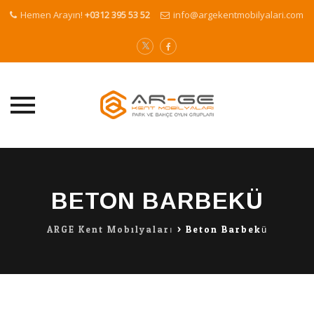
Hemen Arayın!
+0312 395 53 52
info@argekentmobilyalari.com
Skip
to
content
BETON BARBEKÜ
ARGE Kent Mobilyaları
>
Beton Barbekü