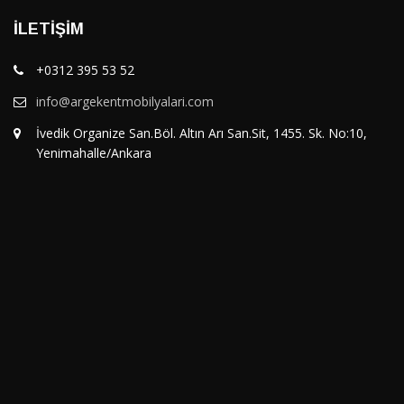
İLETIŞIM
+0312 395 53 52
info@argekentmobilyalari.com
İvedik Organize San.Böl. Altın Arı San.Sit, 1455. Sk. No:10,
Yenimahalle/Ankara