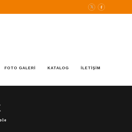
FOTO GALERI
KATALOG
İLETIŞIM
E
ole