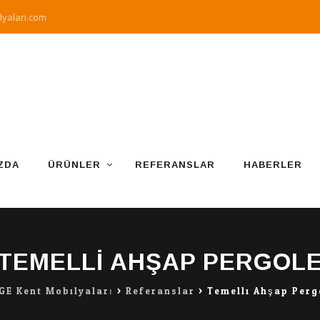
yalari.com
ZDA
ÜRÜNLER
REFERANSLAR
HABERLER
TEMELLI AHŞAP PERGOL
GE Kent Mobilyaları
>
Referanslar
>
Temelli Ahşap Perg