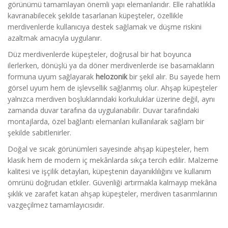
görünümü tamamlayan önemli yapı elemanlarıdır. Elle rahatlıkla
kavranabilecek şekilde tasarlanan küpeşteler, özellikle
merdivenlerde kullanıcıya destek sağlamak ve düşme riskini
azaltmak amacıyla uygulanır.
Düz merdivenlerde küpeşteler, doğrusal bir hat boyunca
ilerlerken, dönüşlü ya da döner merdivenlerde ise basamakların
formuna uyum sağlayarak
helozonik
bir şekil alır. Bu sayede hem
görsel uyum hem de işlevsellik sağlanmış olur. Ahşap küpeşteler
yalnızca merdiven boşluklarındaki korkuluklar üzerine değil, aynı
zamanda duvar tarafına da uygulanabilir. Duvar tarafındaki
montajlarda, özel bağlantı elemanları kullanılarak sağlam bir
şekilde sabitlenirler.
Doğal ve sıcak görünümleri sayesinde ahşap küpeşteler, hem
klasik hem de modern iç mekânlarda sıkça tercih edilir. Malzeme
kalitesi ve işçilik detayları, küpeştenin dayanıklılığını ve kullanım
ömrünü doğrudan etkiler. Güvenliği artırmakla kalmayıp mekâna
şıklık ve zarafet katan ahşap küpeşteler, merdiven tasarımlarının
vazgeçilmez tamamlayıcısıdır.