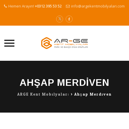
Hemen Arayın!
+0312 395 53 52
info@argekentmobilyalari.com
Skip
to
content
AHŞAP MERDIVEN
ARGE Kent Mobilyaları
>
Ahşap Merdiven