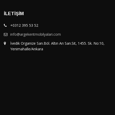
İLETIŞIM
+0312 395 53 52
info@argekentmobilyalari.com
İvedik Organize San.Böl. Altın Arı San.Sit, 1455. Sk. No:10,
Yenimahalle/Ankara