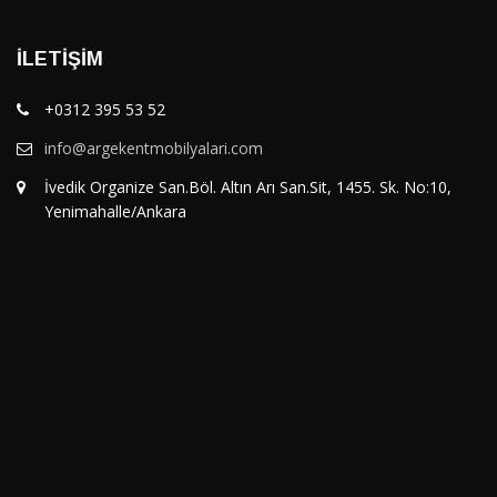
İLETIŞIM
+0312 395 53 52
info@argekentmobilyalari.com
İvedik Organize San.Böl. Altın Arı San.Sit, 1455. Sk. No:10,
Yenimahalle/Ankara