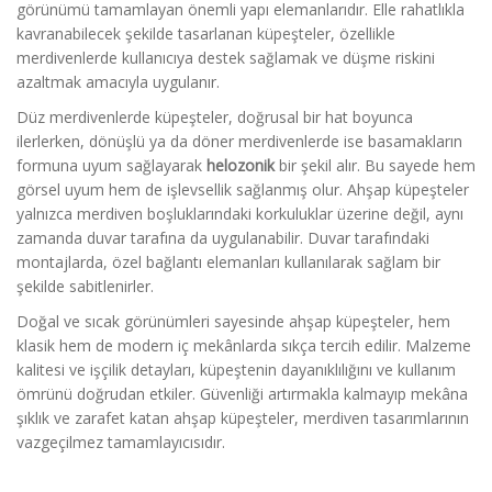
görünümü tamamlayan önemli yapı elemanlarıdır. Elle rahatlıkla
kavranabilecek şekilde tasarlanan küpeşteler, özellikle
merdivenlerde kullanıcıya destek sağlamak ve düşme riskini
azaltmak amacıyla uygulanır.
Düz merdivenlerde küpeşteler, doğrusal bir hat boyunca
ilerlerken, dönüşlü ya da döner merdivenlerde ise basamakların
formuna uyum sağlayarak
helozonik
bir şekil alır. Bu sayede hem
görsel uyum hem de işlevsellik sağlanmış olur. Ahşap küpeşteler
yalnızca merdiven boşluklarındaki korkuluklar üzerine değil, aynı
zamanda duvar tarafına da uygulanabilir. Duvar tarafındaki
montajlarda, özel bağlantı elemanları kullanılarak sağlam bir
şekilde sabitlenirler.
Doğal ve sıcak görünümleri sayesinde ahşap küpeşteler, hem
klasik hem de modern iç mekânlarda sıkça tercih edilir. Malzeme
kalitesi ve işçilik detayları, küpeştenin dayanıklılığını ve kullanım
ömrünü doğrudan etkiler. Güvenliği artırmakla kalmayıp mekâna
şıklık ve zarafet katan ahşap küpeşteler, merdiven tasarımlarının
vazgeçilmez tamamlayıcısıdır.