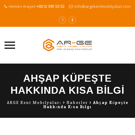
Hemen Arayın!
+0312 395 53 52
info@argekentmobilyalari.com
Skip
to
AHŞAP KÜPEŞTE
content
HAKKINDA KISA BILGI
ARGE Kent Mobilyaları
>
Haberler
>
Ahşap Küpeşte
Hakkında Kısa Bilgi