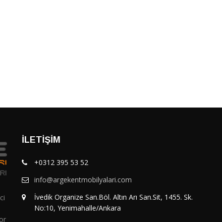
İLETIŞIM
+0312 395 53 52
info@argekentmobilyalari.com
İvedik Organize San.Böl. Altın Arı San.Sit, 1455. Sk.
ci
No:10, Yenimahalle/Ankara
or