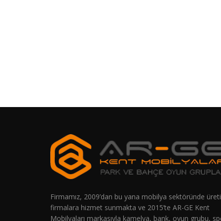
Firmamız, 2009’dan bu yana mobilya sektöründe üreti
firmalara hizmet sunmakta ve 2015’te AR-GE Kent
Mobilyaları markasıyla kamelya, bank, oyun grubu, sp