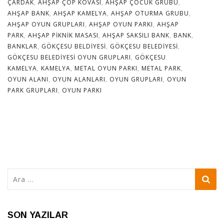
ÇARDAK
,
AHŞAP ÇÖP KOVASI
,
AHŞAP ÇOCUK GRUBU
,
AHŞAP BANK
,
AHŞAP KAMELYA
,
AHŞAP OTURMA GRUBU
,
AHŞAP OYUN GRUPLARI
,
AHŞAP OYUN PARKI
,
AHŞAP
PARK
,
AHŞAP PIKNIK MASASI
,
AHŞAP SAKSILI BANK
,
BANK
,
BANKLAR
,
GÖKÇESU BELDIYESI
,
GÖKÇESU BELEDIYESI
,
GÖKÇESU BELEDIYESI OYUN GRUPLARI
,
GÖKÇESU
KAMELYA
,
KAMELYA
,
METAL OYUN PARKI
,
METAL PARK
,
OYUN ALANI
,
OYUN ALANLARI
,
OYUN GRUPLARI
,
OYUN
PARK GRUPLARI
,
OYUN PARKI
Arama:
SON YAZILAR