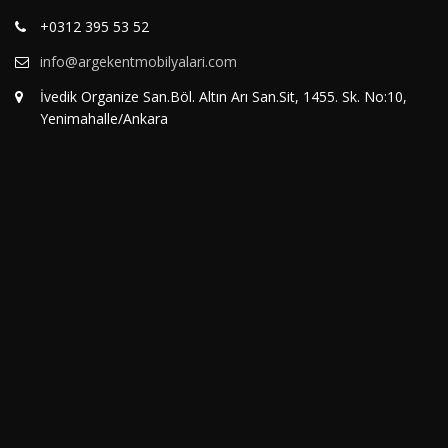
+0312 395 53 52
info@argekentmobilyalari.com
İvedik Organize San.Böl. Altın Arı San.Sit, 1455. Sk. No:10,
Yenimahalle/Ankara