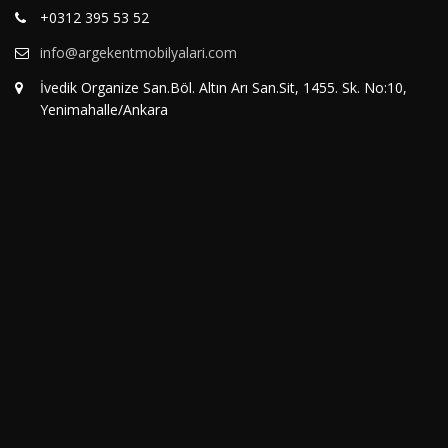
+0312 395 53 52
info@argekentmobilyalari.com
İvedik Organize San.Böl. Altın Arı San.Sit, 1455. Sk. No:10,
Yenimahalle/Ankara