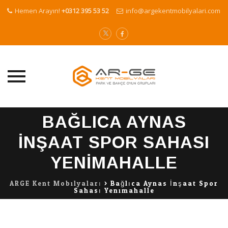
Hemen Arayın!
+0312 395 53 52
info@argekentmobilyalari.com
Skip
BAĞLICA AYNAS
to
content
İNŞAAT SPOR SAHASI
YENIMAHALLE
ARGE Kent Mobilyaları
>
Bağlıca Aynas İnşaat Spor
Sahası Yenimahalle