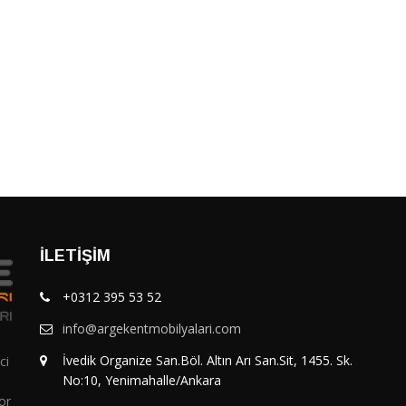
İLETIŞIM
+0312 395 53 52
info@argekentmobilyalari.com
İvedik Organize San.Böl. Altın Arı San.Sit, 1455. Sk.
ci
No:10, Yenimahalle/Ankara
or