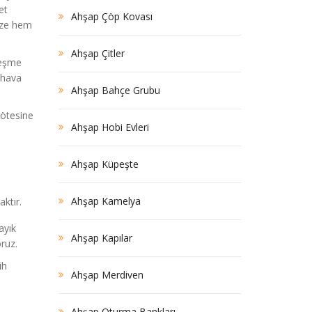
et
Ahşap Çöp Kovası
mize hem
Ahşap Çitler
leşme
 hava
Ahşap Bahçe Grubu
 ötesine
Ahşap Hobi Evleri
Ahşap Küpeşte
Ahşap Kamelya
aktır.
ayık
Ahşap Kapılar
ruz.
ih
Ahşap Merdiven
Ahşap Oturma Bankları