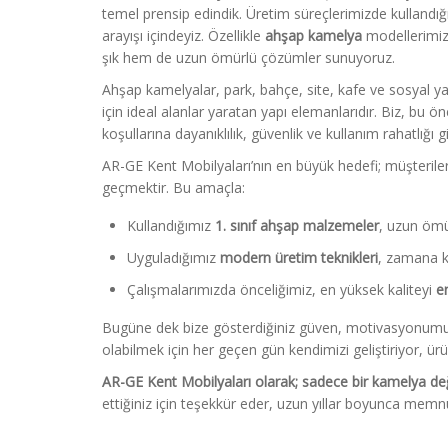
temel prensip edindik. Üretim süreçlerimizde kulland
arayışı içindeyiz. Özellikle
ahşap kamelya
modellerimizde
şık hem de uzun ömürlü çözümler sunuyoruz.
Ahşap kamelyalar, park, bahçe, site, kafe ve sosyal 
için ideal alanlar yaratan yapı elemanlarıdır. Biz, bu
koşullarına dayanıklılık, güvenlik ve kullanım rahatlığı
AR-GE Kent Mobilyaları’nın en büyük hedefi; müşterileri
geçmektir. Bu amaçla:
Kullandığımız
1. sınıf ahşap malzemeler
, uzun ömü
Uyguladığımız
modern üretim teknikleri
, zamana ka
Çalışmalarımızda önceliğimiz, en yüksek kaliteyi
en
Bugüne dek bize gösterdiğiniz güven, motivasyonumuz
olabilmek için her geçen gün kendimizi geliştiriyor, ür
AR-GE Kent Mobilyaları olarak; sadece bir kamelya değil
ettiğiniz için teşekkür eder, uzun yıllar boyunca memnun