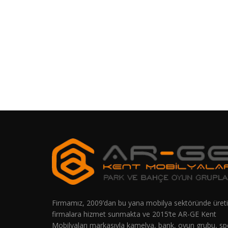
Firmamız, 2009’dan bu yana mobilya sektöründe üreti
firmalara hizmet sunmakta ve 2015’te AR-GE Kent
Mobilyaları markasıyla kamelya, bank, oyun grubu, sp