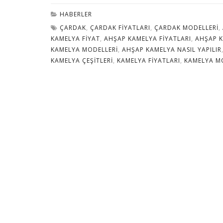
HABERLER
ÇARDAK
,
ÇARDAK FIYATLARI
,
ÇARDAK MODELLERI
,
KAMELYA FIYAT
,
AHŞAP KAMELYA FIYATLARI
,
AHŞAP K
KAMELYA MODELLERI
,
AHŞAP KAMELYA NASIL YAPILIR
KAMELYA ÇEŞITLERI
,
KAMELYA FIYATLARI
,
KAMELYA M