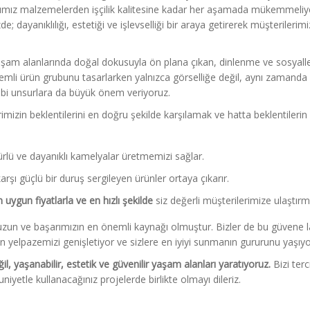
ığımız malzemelerden işçilik kalitesine kadar her aşamada mükemmeliy
; dayanıklılığı, estetiği ve işlevselliği bir araya getirerek müşterileri
yaşam alanlarında doğal dokusuyla ön plana çıkan, dinlenme ve sosyal
 önemli ürün grubunu tasarlarken yalnızca görselliğe değil, aynı zamanda
 gibi unsurlara da büyük önem veriyoruz.
mizin beklentilerini en doğru şekilde karşılamak ve hatta beklentilerin
rlü ve dayanıklı kamelyalar üretmemizi sağlar.
rşı güçlü bir duruş sergileyen ürünler ortaya çıkarır.
 uygun fiyatlarla ve en hızlı şekilde
siz değerli müşterilerimize ulaştırm
un ve başarımızın en önemli kaynağı olmuştur. Bizler de bu güvene l
ün yelpazemizi genişletiyor ve sizlere en iyiyi sunmanın gururunu yaşıyo
, yaşanabilir, estetik ve güvenilir yaşam alanları yaratıyoruz.
Bizi terc
iyetle kullanacağınız projelerde birlikte olmayı dileriz.