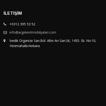
İLETIŞIM
+0312 395 53 52
info@argekentmobilyalari.com
İvedik Organize San.Böl. Altın Arı San.Sit, 1455. Sk. No:10,
Yenimahalle/Ankara