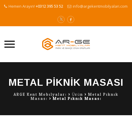
Hemen Arayın!
+0312 395 53 52
info@argekentmobilyalari.com
Skip
to
content
METAL PIKNIK MASASI
ARGE Kent Mobilyaları
>
Ürün
>
Metal Piknik
Masası
>
Metal Piknik Masası