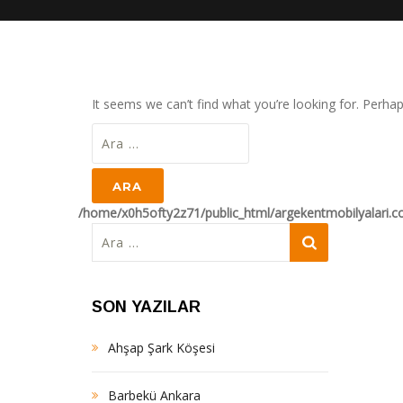
It seems we can’t find what you’re looking for. Perha
Arama:
/home/x0h5ofty2z71/public_html/argekentmobilyalari.
Arama:
SON YAZILAR
Ahşap Şark Köşesi
Barbekü Ankara