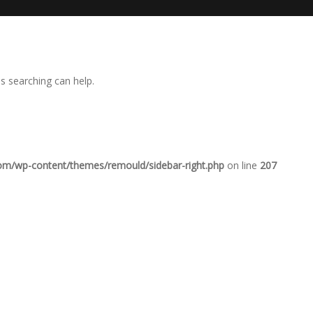
ps searching can help.
com/wp-content/themes/remould/sidebar-right.php
on line
207