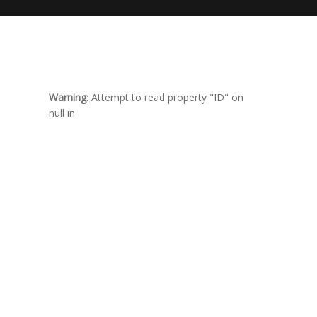
Warning
: Attempt to read property "ID" on
null in