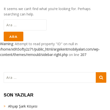
It seems we can’t find what you’re looking for. Perhaps
searching can help.
Arama:
Warning
: Attempt to read property "ID" on null in
/home/x0h5ofty2z71/public_html/argekentmobilyalari.com/wp-
content/themes/remould/sidebar-right.php
on line
207
Arama:
SON YAZILAR
Ahşap Şark Köşesi