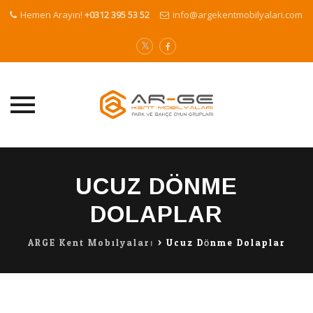
Hemen Arayın!
+0312 395 53 52
info@argekentmobilyalari.com
Skip
to
UCUZ DÖNME
content
DOLAPLAR
ARGE Kent Mobilyaları
>
Ucuz Dönme Dolaplar