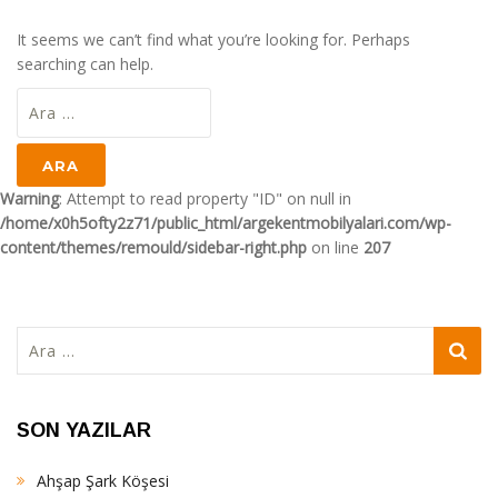
It seems we can’t find what you’re looking for. Perhaps
searching can help.
Arama:
Warning
: Attempt to read property "ID" on null in
/home/x0h5ofty2z71/public_html/argekentmobilyalari.com/wp-
content/themes/remould/sidebar-right.php
on line
207
Arama:
SON YAZILAR
Ahşap Şark Köşesi