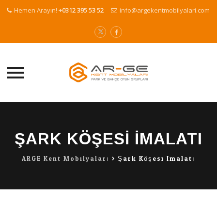
Hemen Arayın!
+0312 395 53 52
info@argekentmobilyalari.com
Skip
to
content
ŞARK KÖŞESI IMALATI
ARGE Kent Mobilyaları
>
Şark Köşesi Imalatı