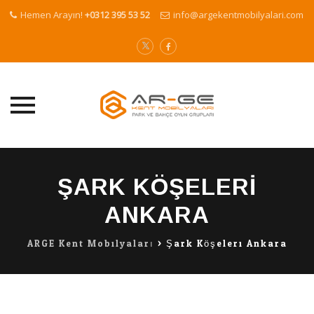
Hemen Arayın!
+0312 395 53 52
info@argekentmobilyalari.com
Skip
to
ŞARK KÖŞELERI
content
ANKARA
ARGE Kent Mobilyaları
>
Şark Köşeleri Ankara