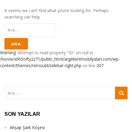
It seems we can’t find what you’re looking for. Perhaps
searching can help.
Arama:
Warning
: Attempt to read property "ID" on null in
/home/x0h5ofty2z71/public_html/argekentmobilyalari.com/wp-
content/themes/remould/sidebar-right.php
on line
207
Arama:
SON YAZILAR
Ahşap Şark Köşesi