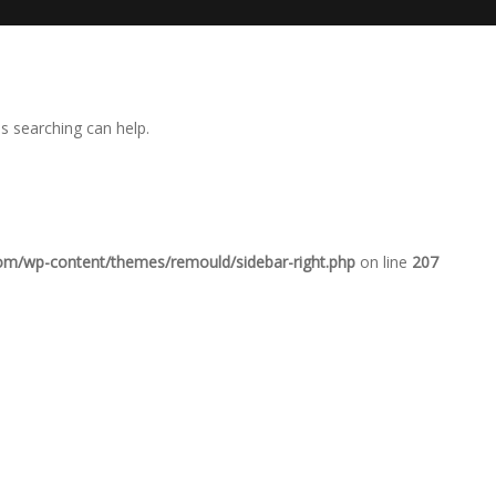
ps searching can help.
com/wp-content/themes/remould/sidebar-right.php
on line
207