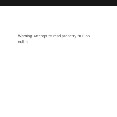
Warning
: Attempt to read property "ID" on
null in