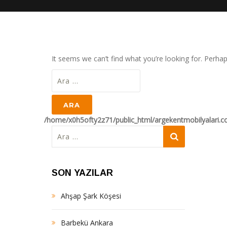
It seems we can’t find what you’re looking for. Perha
Arama:
/home/x0h5ofty2z71/public_html/argekentmobilyalari.
Arama:
SON YAZILAR
Ahşap Şark Köşesi
Barbekü Ankara