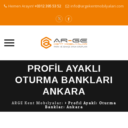
Hemen Arayın!
+0312 395 53 52
info@argekentmobilyalari.com
Skip
PROFIL AYAKLI
to
content
OTURMA BANKLARI
ANKARA
ARGE Kent Mobilyaları
>
Profil Ayaklı Oturma
Bankları Ankara