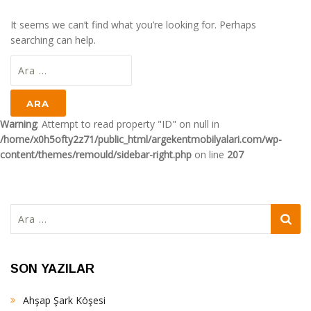
It seems we can’t find what you’re looking for. Perhaps
searching can help.
Arama:
Warning
: Attempt to read property "ID" on null in
/home/x0h5ofty2z71/public_html/argekentmobilyalari.com/wp-
content/themes/remould/sidebar-right.php
on line
207
Arama:
SON YAZILAR
Ahşap Şark Köşesi