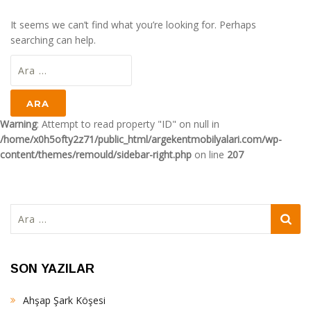
It seems we can’t find what you’re looking for. Perhaps
searching can help.
Arama:
Warning
: Attempt to read property "ID" on null in
/home/x0h5ofty2z71/public_html/argekentmobilyalari.com/wp-
content/themes/remould/sidebar-right.php
on line
207
Arama:
SON YAZILAR
Ahşap Şark Köşesi