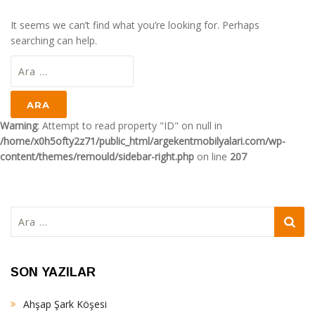
It seems we can’t find what you’re looking for. Perhaps
searching can help.
Arama:
Warning
: Attempt to read property "ID" on null in
/home/x0h5ofty2z71/public_html/argekentmobilyalari.com/wp-
content/themes/remould/sidebar-right.php
on line
207
Arama:
SON YAZILAR
Ahşap Şark Köşesi