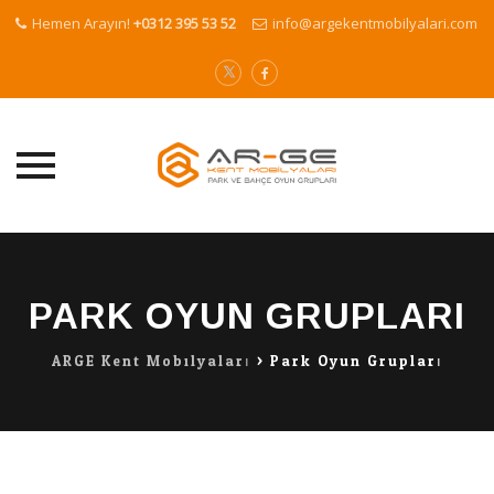
Hemen Arayın!
+0312 395 53 52
info@argekentmobilyalari.com
Skip
to
content
PARK OYUN GRUPLARI
ARGE Kent Mobilyaları
>
Park Oyun Grupları