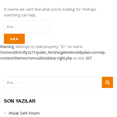
It seems we can’t find what you’re looking for. Perhaps
searching can help.
Arama:
Warning
: Attempt to read property "ID" on null in
/home/x0h5ofty2z71/public_html/argekentmobilyalari.com/wp-
content/themes/remould/sidebar-right.php
on line
207
Arama:
SON YAZILAR
Ahşap Şark Köşesi