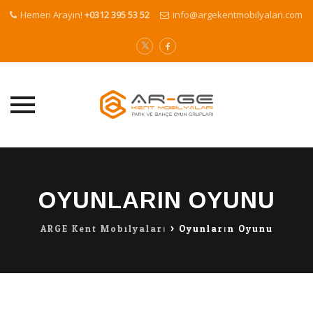
Hemen Arayın!
+0312 395 53 52
info@argekentmobilyalari.com
Skip
to
content
OYUNLARIN OYUNU
ARGE Kent Mobilyaları
>
Oyunların Oyunu