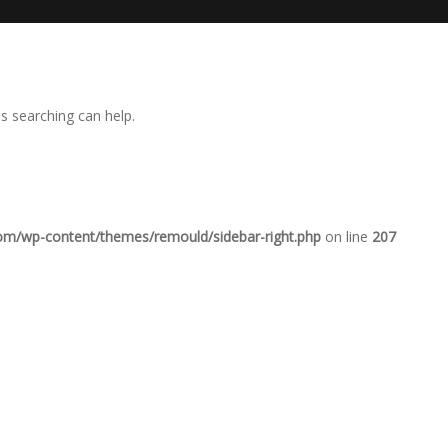
ps searching can help.
com/wp-content/themes/remould/sidebar-right.php
on line
207