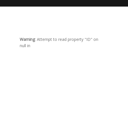
Warning
: Attempt to read property "ID" on
null in