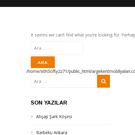
It seems we can’t find what you’re looking for. Perha
Arama:
/home/x0h5ofty2z71/public_html/argekentmobilyalari.
Arama:
SON YAZILAR
Ahşap Şark Köşesi
Barbekü Ankara