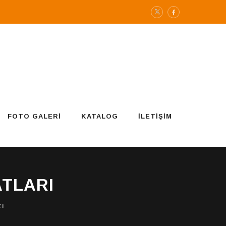
FOTO GALERI
KATALOG
İLETIŞIM
ATLARI
rı