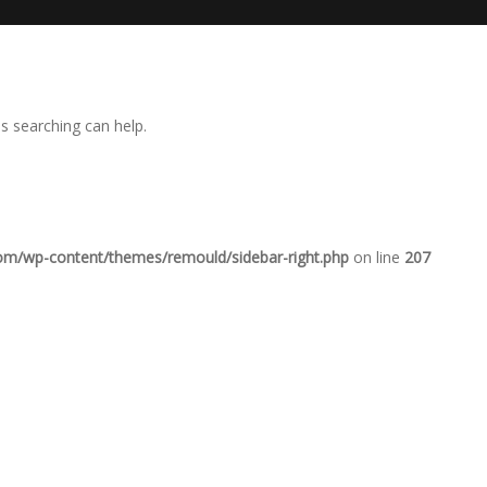
ps searching can help.
com/wp-content/themes/remould/sidebar-right.php
on line
207