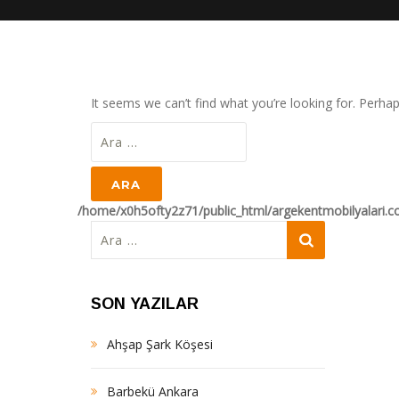
It seems we can’t find what you’re looking for. Perha
Arama:
/home/x0h5ofty2z71/public_html/argekentmobilyalari.
Arama:
SON YAZILAR
Ahşap Şark Köşesi
Barbekü Ankara