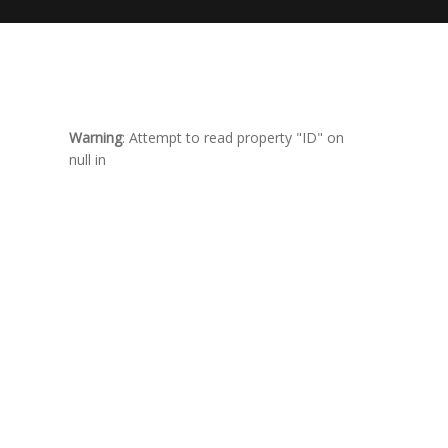
Warning
: Attempt to read property "ID" on
null in