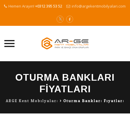
Hemen Arayın!
+0312 395 53 52
info@argekentmobilyalari.com
Skip
to
OTURMA BANKLARI
content
FIYATLARI
ARGE Kent Mobilyaları
>
Oturma Bankları Fiyatları