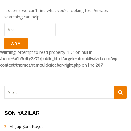
It seems we can’t find what you’re looking for. Perhaps
searching can help.
Arama:
Warning
: Attempt to read property "ID" on null in
/home/x0h5ofty2z71/public_html/argekentmobilyalari.com/wp-
content/themes/remould/sidebar-right.php
on line
207
Arama:
SON YAZILAR
Ahşap Şark Köşesi