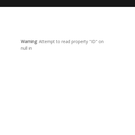
Warning
: Attempt to read property "ID" on
null in