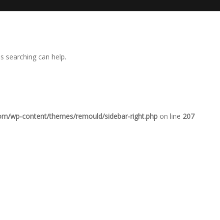
ps searching can help.
com/wp-content/themes/remould/sidebar-right.php
on line
207