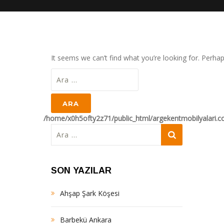
It seems we can’t find what you’re looking for. Perha
Arama:
/home/x0h5ofty2z71/public_html/argekentmobilyalari.
Arama:
SON YAZILAR
Ahşap Şark Köşesi
Barbekü Ankara