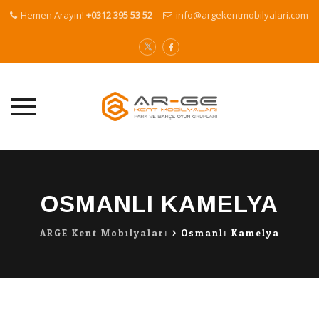
Hemen Arayın!
+0312 395 53 52
info@argekentmobilyalari.com
Skip
to
content
OSMANLI KAMELYA
ARGE Kent Mobilyaları
>
Osmanlı Kamelya