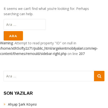
It seems we can’t find what you’re looking for. Perhaps
searching can help.
Arama:
Warning
: Attempt to read property "ID" on null in
/home/x0h5ofty2z71/public_html/argekentmobilyalari.com/wp-
content/themes/remould/sidebar-right.php
on line
207
Arama:
SON YAZILAR
Ahşap Şark Köşesi