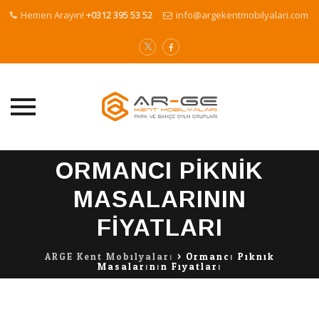
Hemen Arayın!
+0312 395 53 52
info@argekentmobilyalari.com
Skip
ORMANCI PIKNIK
to
content
MASALARININ
FIYATLARI
ARGE Kent Mobilyaları
>
Ormancı Piknik
Masalarının Fiyatları