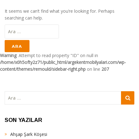
It seems we can’t find what you’re looking for. Perhaps
searching can help.
Arama:
Warning
: Attempt to read property "ID" on null in
/home/x0h5ofty2z71/public_html/argekentmobilyalari.com/wp-
content/themes/remould/sidebar-right.php
on line
207
Arama:
SON YAZILAR
Ahşap Şark Köşesi