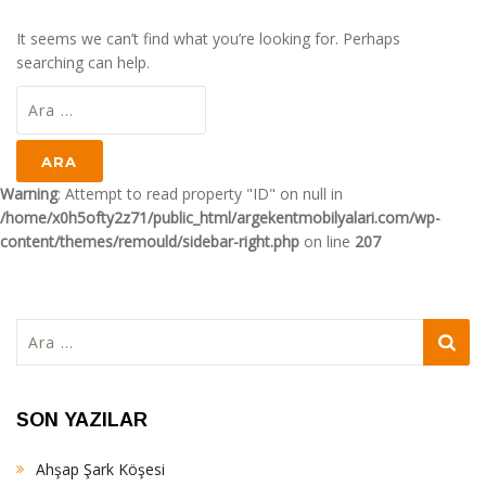
It seems we can’t find what you’re looking for. Perhaps
searching can help.
Arama:
Warning
: Attempt to read property "ID" on null in
/home/x0h5ofty2z71/public_html/argekentmobilyalari.com/wp-
content/themes/remould/sidebar-right.php
on line
207
Arama:
SON YAZILAR
Ahşap Şark Köşesi