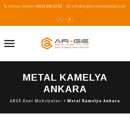
Hemen Arayın!
+0312 395 53 52
info@argekentmobilyalari.com
Skip
to
METAL KAMELYA
content
ANKARA
ARGE Kent Mobilyaları
>
Metal Kamelya Ankara