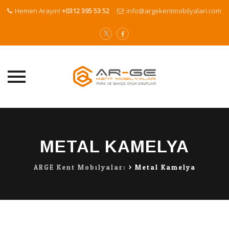
Hemen Arayın!
+0312 395 53 52
info@argekentmobilyalari.com
Skip
to
content
METAL KAMELYA
ARGE Kent Mobilyaları
>
Metal Kamelya