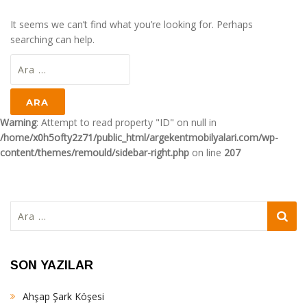
It seems we can’t find what you’re looking for. Perhaps
searching can help.
Arama:
Warning
: Attempt to read property "ID" on null in
/home/x0h5ofty2z71/public_html/argekentmobilyalari.com/wp-
content/themes/remould/sidebar-right.php
on line
207
Arama:
SON YAZILAR
Ahşap Şark Köşesi