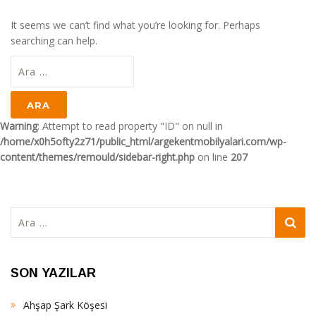
It seems we can’t find what you’re looking for. Perhaps
searching can help.
Arama:
Warning
: Attempt to read property "ID" on null in
/home/x0h5ofty2z71/public_html/argekentmobilyalari.com/wp-
content/themes/remould/sidebar-right.php
on line
207
Arama:
SON YAZILAR
Ahşap Şark Köşesi