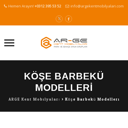
Hemen Arayın!
+0312 395 53 52
info@argekentmobilyalari.com
Skip
to
KÖŞE BARBEKÜ
content
MODELLERI
ARGE Kent Mobilyaları
>
Köşe Barbekü Modelleri