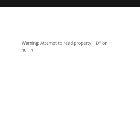
Warning
: Attempt to read property "ID" on
null in