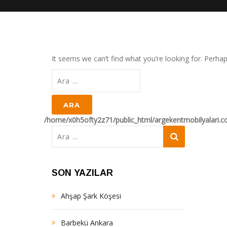
It seems we can’t find what you’re looking for. Perha
Arama:
/home/x0h5ofty2z71/public_html/argekentmobilyalari.
Arama:
SON YAZILAR
Ahşap Şark Köşesi
Barbekü Ankara