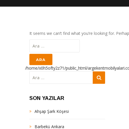
It seems we can’t find what you’re looking for. Perha
Arama:
/home/x0h5ofty2z71/public_html/argekentmobilyalari.
Arama:
SON YAZILAR
Ahşap Şark Köşesi
Barbekü Ankara