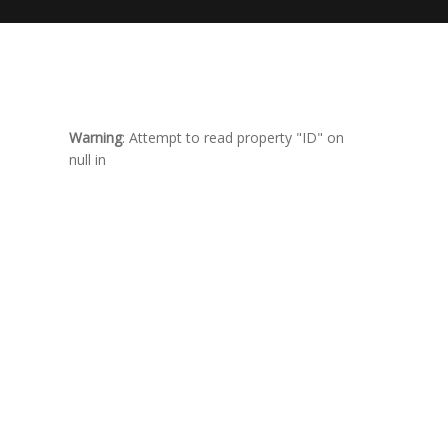
Warning
: Attempt to read property "ID" on
null in