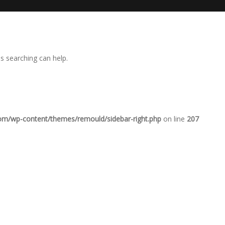
ps searching can help.
com/wp-content/themes/remould/sidebar-right.php
on line
207