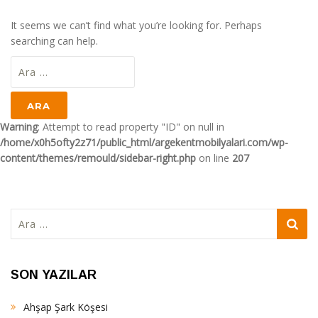
It seems we can’t find what you’re looking for. Perhaps
searching can help.
Arama:
Warning
: Attempt to read property "ID" on null in
/home/x0h5ofty2z71/public_html/argekentmobilyalari.com/wp-
content/themes/remould/sidebar-right.php
on line
207
Arama:
SON YAZILAR
Ahşap Şark Köşesi