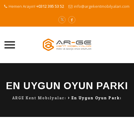
Hemen Arayın!
+0312 395 53 52
info@argekentmobilyalari.com
Skip
to
content
EN UYGUN OYUN PARKI
ARGE Kent Mobilyaları
>
En Uygun Oyun Parkı