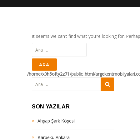
It seems we can’t find what you’re looking for. Perha
Arama:
/home/x0h5ofty2z71/public_html/argekentmobilyalari.
Arama:
SON YAZILAR
Ahşap Şark Köşesi
Barbekü Ankara