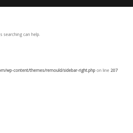
ps searching can help.
com/wp-content/themes/remould/sidebar-right.php
on line
207