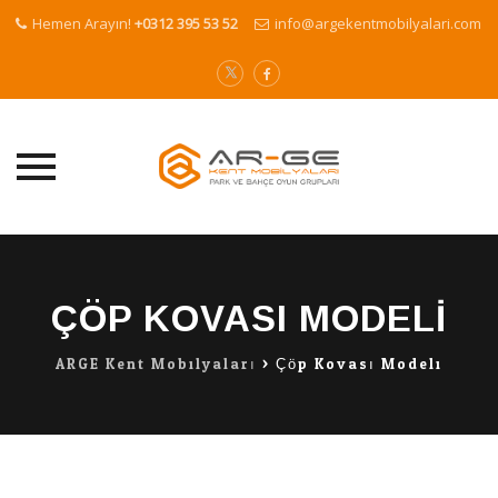
Hemen Arayın!
+0312 395 53 52
info@argekentmobilyalari.com
Skip
to
content
ÇÖP KOVASI MODELI
ARGE Kent Mobilyaları
>
Çöp Kovası Modeli