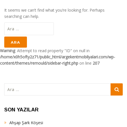
It seems we can’t find what you’re looking for. Perhaps
searching can help.
Arama:
Warning
: Attempt to read property "ID" on null in
/home/x0h5ofty2z71/public_html/argekentmobilyalari.com/wp-
content/themes/remould/sidebar-right.php
on line
207
Arama:
SON YAZILAR
Ahşap Şark Köşesi