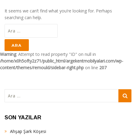
It seems we can’t find what you’re looking for. Perhaps
searching can help.
Arama:
Warning
: Attempt to read property "ID" on null in
/home/x0h5ofty2z71/public_html/argekentmobilyalari.com/wp-
content/themes/remould/sidebar-right.php
on line
207
Arama:
SON YAZILAR
Ahşap Şark Köşesi