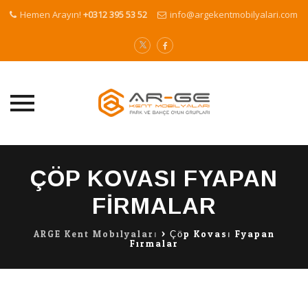
Hemen Arayın!
+0312 395 53 52
info@argekentmobilyalari.com
Skip
to
ÇÖP KOVASI FYAPAN
content
FIRMALAR
ARGE Kent Mobilyaları
>
Çöp Kovası Fyapan
Firmalar