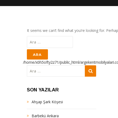
It seems we can’t find what you’re looking for. Perha
Arama:
/home/x0h5ofty2z71/public_html/argekentmobilyalari.
Arama:
SON YAZILAR
Ahşap Şark Köşesi
Barbekü Ankara