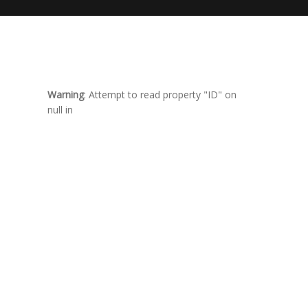
Warning
: Attempt to read property "ID" on
null in