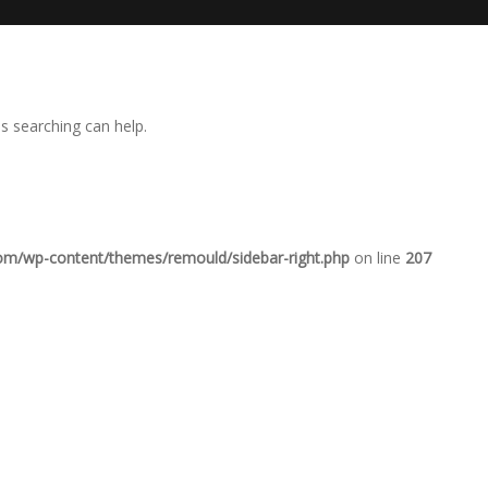
ps searching can help.
com/wp-content/themes/remould/sidebar-right.php
on line
207