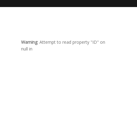
Warning
: Attempt to read property "ID" on
null in