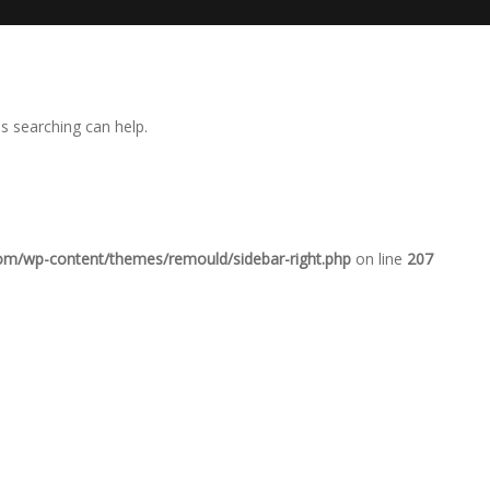
ps searching can help.
com/wp-content/themes/remould/sidebar-right.php
on line
207