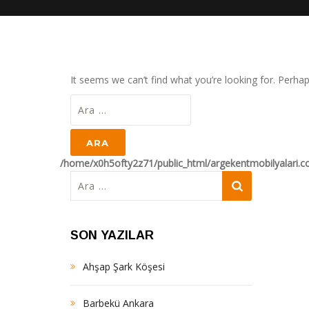
It seems we can’t find what you’re looking for. Perha
Arama:
/home/x0h5ofty2z71/public_html/argekentmobilyalari.
Arama:
SON YAZILAR
Ahşap Şark Köşesi
Barbekü Ankara