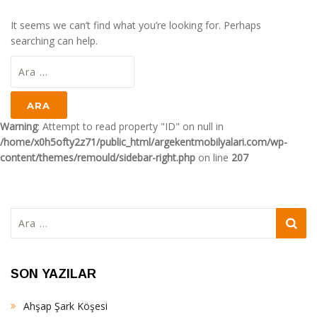
It seems we can’t find what you’re looking for. Perhaps
searching can help.
Arama:
Warning
: Attempt to read property "ID" on null in
/home/x0h5ofty2z71/public_html/argekentmobilyalari.com/wp-
content/themes/remould/sidebar-right.php
on line
207
Arama:
SON YAZILAR
Ahşap Şark Köşesi