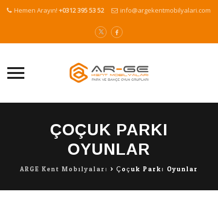
Hemen Arayın!
+0312 395 53 52
info@argekentmobilyalari.com
Skip
to
ÇOÇUK PARKI
content
OYUNLAR
ARGE Kent Mobilyaları
>
Çoçuk Parkı Oyunlar