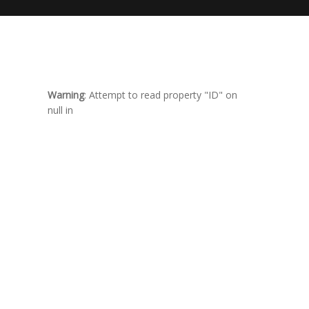
Warning
: Attempt to read property "ID" on
null in