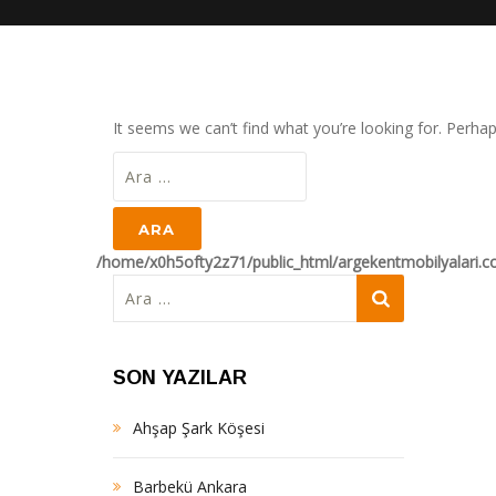
It seems we can’t find what you’re looking for. Perha
Arama:
/home/x0h5ofty2z71/public_html/argekentmobilyalari.
Arama:
SON YAZILAR
Ahşap Şark Köşesi
Barbekü Ankara