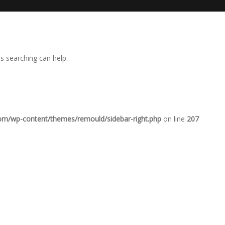
ps searching can help.
com/wp-content/themes/remould/sidebar-right.php
on line
207