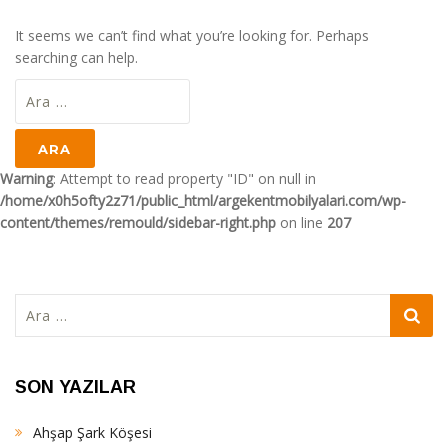
It seems we can’t find what you’re looking for. Perhaps
searching can help.
Arama:
Warning
: Attempt to read property "ID" on null in
/home/x0h5ofty2z71/public_html/argekentmobilyalari.com/wp-
content/themes/remould/sidebar-right.php
on line
207
Arama:
SON YAZILAR
Ahşap Şark Köşesi