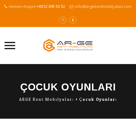
Hemen Arayın!
+0312 395 53 52
info@argekentmobilyalari.com
Skip
to
content
ÇOCUK OYUNLARI
ARGE Kent Mobilyaları
>
Çocuk Oyunları