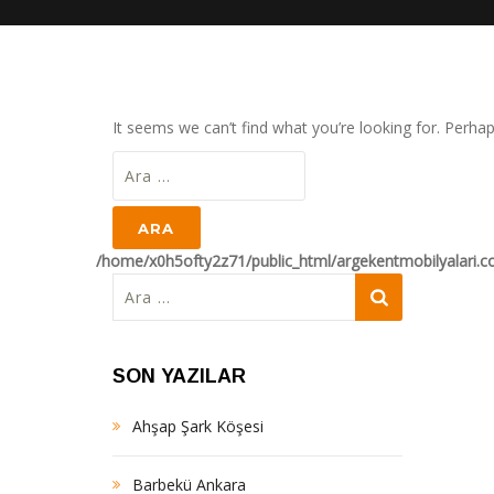
It seems we can’t find what you’re looking for. Perha
Arama:
/home/x0h5ofty2z71/public_html/argekentmobilyalari.
Arama:
SON YAZILAR
Ahşap Şark Köşesi
Barbekü Ankara