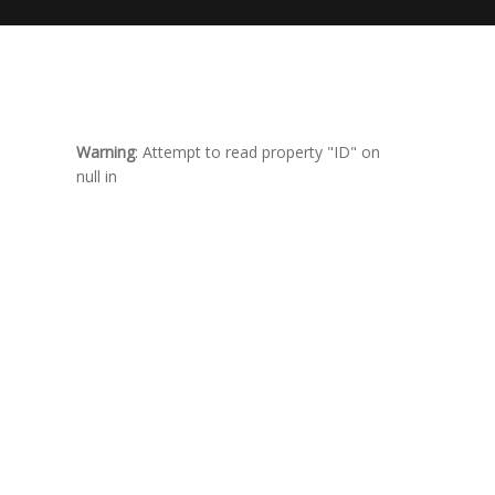
Warning
: Attempt to read property "ID" on
null in