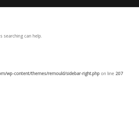
ps searching can help.
com/wp-content/themes/remould/sidebar-right.php
on line
207