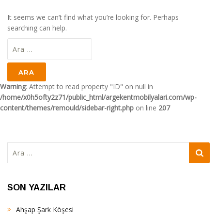
It seems we can’t find what you’re looking for. Perhaps
searching can help.
Arama:
Warning
: Attempt to read property "ID" on null in
/home/x0h5ofty2z71/public_html/argekentmobilyalari.com/wp-
content/themes/remould/sidebar-right.php
on line
207
Arama:
SON YAZILAR
Ahşap Şark Köşesi