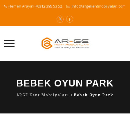
Hemen Arayın!
+0312 395 53 52
info@argekentmobilyalari.com
Skip
to
content
BEBEK OYUN PARK
ARGE Kent Mobilyaları
>
Bebek Oyun Park