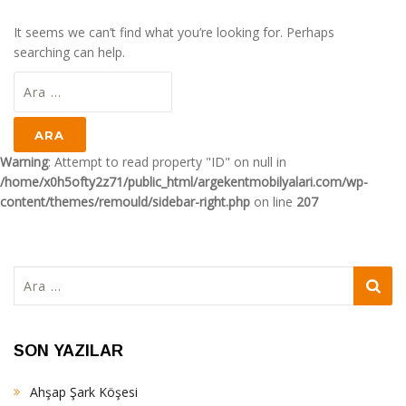
It seems we can’t find what you’re looking for. Perhaps
searching can help.
Arama:
Warning
: Attempt to read property "ID" on null in
/home/x0h5ofty2z71/public_html/argekentmobilyalari.com/wp-
content/themes/remould/sidebar-right.php
on line
207
Arama:
SON YAZILAR
Ahşap Şark Köşesi