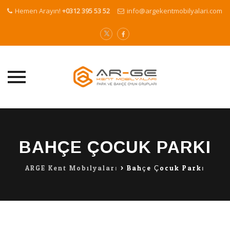
Hemen Arayın!
+0312 395 53 52
info@argekentmobilyalari.com
Skip
to
content
BAHÇE ÇOCUK PARKI
ARGE Kent Mobilyaları
>
Bahçe Çocuk Parkı