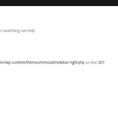
ps searching can help.
com/wp-content/themes/remould/sidebar-right.php
on line
207