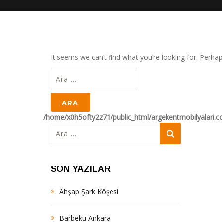
It seems we can’t find what you’re looking for. Perha
Arama:
/home/x0h5ofty2z71/public_html/argekentmobilyalari.
Arama:
SON YAZILAR
Ahşap Şark Köşesi
Barbekü Ankara