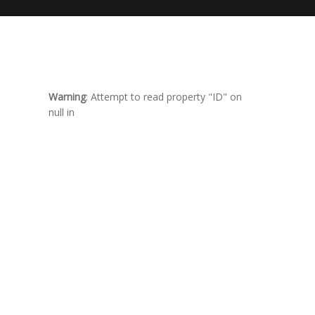
Warning
: Attempt to read property "ID" on
null in