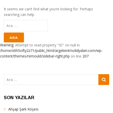
It seems we can’t find what you’re looking for. Perhaps
searching can help.
Arama:
Warning
: Attempt to read property "ID" on null in
/home/x0h5ofty2z71/public_html/argekentmobilyalari.com/wp-
content/themes/remould/sidebar-right.php
on line
207
Arama:
SON YAZILAR
Ahşap Şark Köşesi