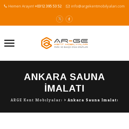
Hemen Arayın!
+0312 395 53 52
info@argekentmobilyalari.com
Skip
to
ANKARA SAUNA
content
IMALATI
ARGE Kent Mobilyaları
>
Ankara Sauna Imalatı