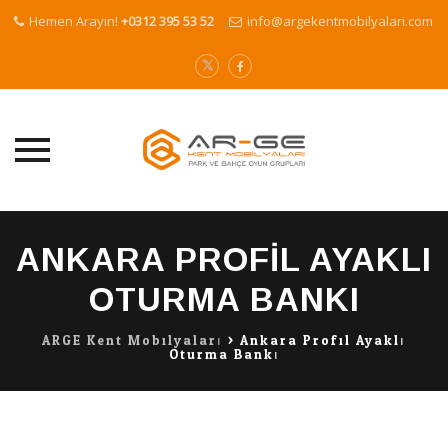
Hemen Arayın!
+0312 395 53 52
info@argekentmobilyalari.com
Skip
to
ANKARA PROFIL AYAKLI
content
OTURMA BANKI
ARGE Kent Mobilyaları
>
Ankara Profil Ayaklı
Oturma Bankı