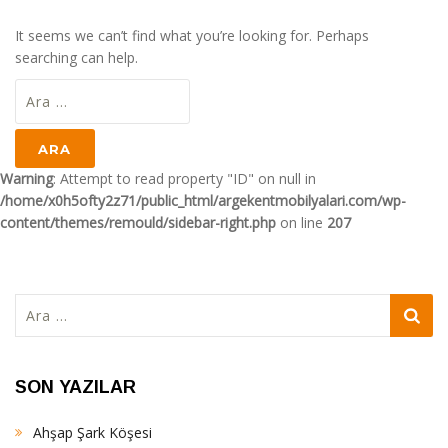
It seems we can’t find what you’re looking for. Perhaps
searching can help.
Arama:
Warning
: Attempt to read property "ID" on null in
/home/x0h5ofty2z71/public_html/argekentmobilyalari.com/wp-
content/themes/remould/sidebar-right.php
on line
207
Arama:
SON YAZILAR
Ahşap Şark Köşesi