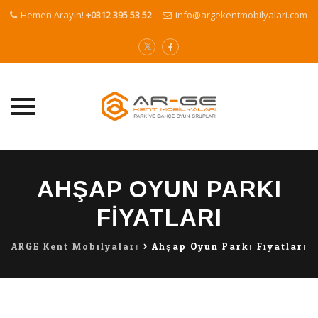
Hemen Arayın!
+0312 395 53 52
info@argekentmobilyalari.com
Skip
to
AHŞAP OYUN PARKI
content
FIYATLARI
ARGE Kent Mobilyaları
>
Ahşap Oyun Parkı Fiyatları