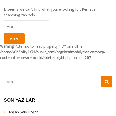
It seems we can’t find what you’re looking for. Perhaps
searching can help.
Arama:
Warning
: Attempt to read property "ID" on null in
/home/x0h5ofty2z71/public_html/argekentmobilyalari.com/wp-
content/themes/remould/sidebar-right.php
on line
207
Arama:
SON YAZILAR
Ahşap Şark Köşesi