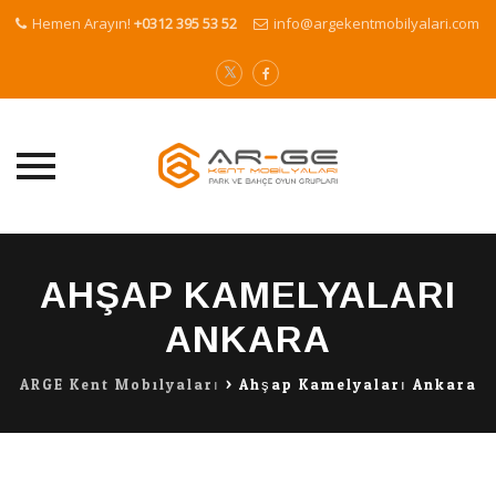
Hemen Arayın!
+0312 395 53 52
info@argekentmobilyalari.com
Skip
to
AHŞAP KAMELYALARI
content
ANKARA
ARGE Kent Mobilyaları
>
Ahşap Kamelyaları Ankara