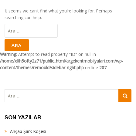
It seems we can’t find what you’re looking for. Perhaps
searching can help.
Arama:
Warning
: Attempt to read property "ID" on null in
/home/x0h5ofty2z71/public_html/argekentmobilyalari.com/wp-
content/themes/remould/sidebar-right.php
on line
207
Arama:
SON YAZILAR
Ahşap Şark Köşesi