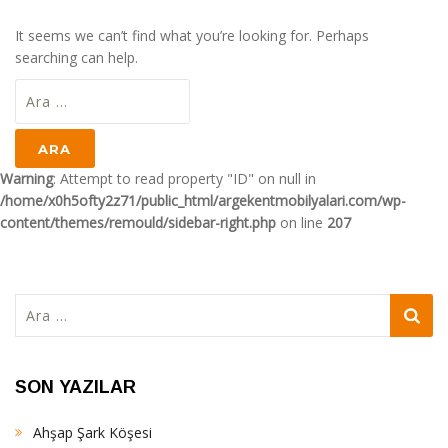
It seems we can’t find what you’re looking for. Perhaps
searching can help.
Arama:
Warning
: Attempt to read property "ID" on null in
/home/x0h5ofty2z71/public_html/argekentmobilyalari.com/wp-
content/themes/remould/sidebar-right.php
on line
207
Arama:
SON YAZILAR
Ahşap Şark Köşesi